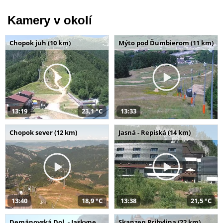
Kamery v okolí
Chopok juh (10 km)
Mýto pod Ďumbierom (11 km)
13:19
23,1 °C
13:33
Chopok sever (12 km)
Jasná - Repiská (14 km)
13:40
18,9 °C
13:38
21,5 °C
Demänovská Dol. - Jaskyne
Skanzen Pribylina (22 km)