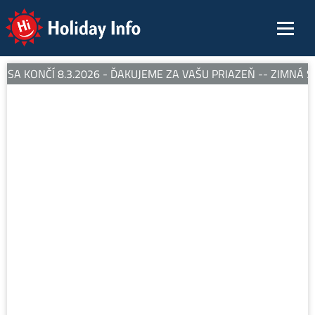
Holiday Info
SA KONČÍ 8.3.2026 - ĎAKUJEME ZA VAŠU PRIAZEŇ -- ZIMNÁ SE