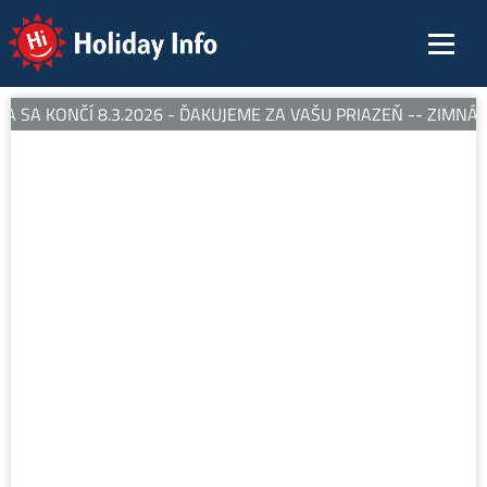
Holiday Info
 SA KONČÍ 8.3.2026 - ĎAKUJEME ZA VAŠU PRIAZEŇ -- ZIMNÁ S