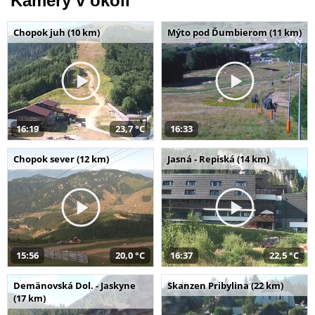
Kamery v okolí
Chopok juh (10 km)
Mýto pod Ďumbierom (11 km)
16:19
23,7 °C
16:33
Chopok sever (12 km)
Jasná - Repiská (14 km)
15:56
20,0 °C
16:37
22,5 °C
Demänovská Dol. - Jaskyne
Skanzen Pribylina (22 km)
(17 km)