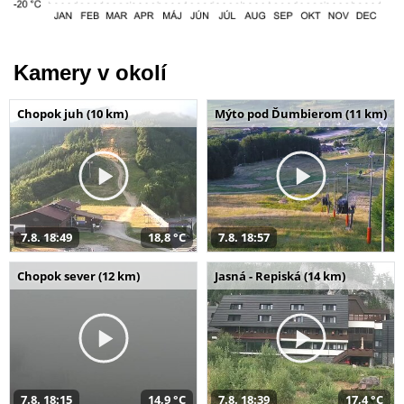
Kamery v okolí
Chopok juh (10 km)
Mýto pod Ďumbierom (11 km)
7.8. 18:49
18,8 °C
7.8. 18:57
Chopok sever (12 km)
Jasná - Repiská (14 km)
7.8. 18:15
14,9 °C
7.8. 18:39
17,4 °C