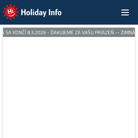
Holiday Info
 SA KONČÍ 8.3.2026 - ĎAKUJEME ZA VAŠU PRIAZEŇ -- ZIMNÁ S