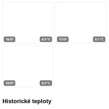
16:07
8,9 °C
17:07
9,1 °C
18:07
9,3 °C
Historické teploty