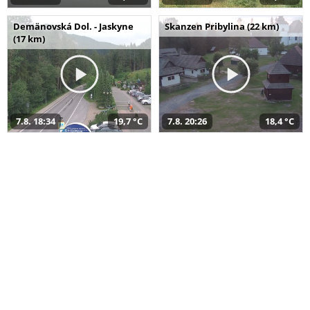
Demänovská Dol. - Jaskyne
Skanzen Pribylina (22 km)
(17 km)
7.8. 18:34
19,7 °C
7.8. 20:26
18,4 °C