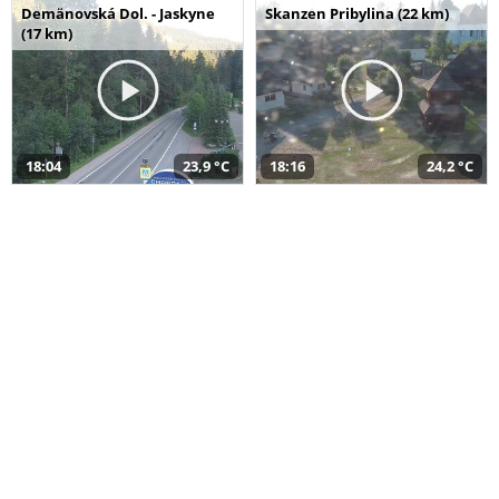
Demänovská Dol. - Jaskyne
Skanzen Pribylina (22 km)
(17 km)
18:04
23,9 °C
18:16
24,2 °C