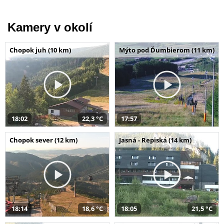
Kamery v okolí
Chopok juh (10 km)
Mýto pod Ďumbierom (11 km)
18:02
22,3 °C
17:57
Chopok sever (12 km)
Jasná - Repiská (14 km)
18:14
18,6 °C
18:05
21,5 °C