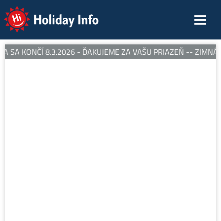
Holiday Info
 SA KONČÍ 8.3.2026 - ĎAKUJEME ZA VAŠU PRIAZEŇ -- ZIMNÁ 