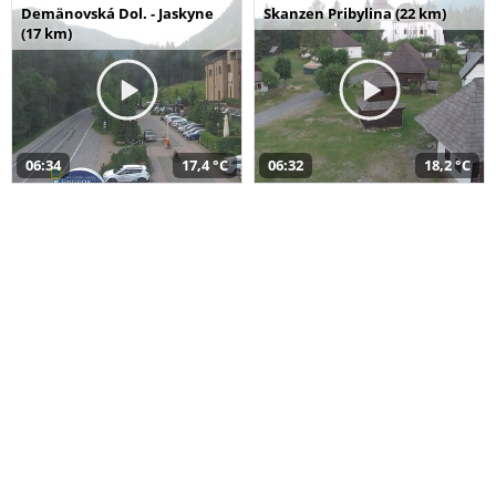
Demänovská Dol. - Jaskyne
Skanzen Pribylina (22 km)
(17 km)
06:34
17,4 °C
06:32
18,2 °C