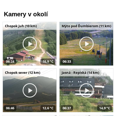
Kamery v okolí
Chopok juh (10 km)
Mýto pod Ďumbierom (11 km)
06:24
16,9 °C
06:33
Chopok sever (12 km)
Jasná - Repiská (14 km)
06:46
12,6 °C
06:37
14,9 °C