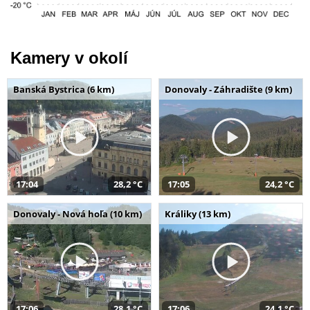
Kamery v okolí
Banská Bystrica (6 km)
Donovaly - Záhradište (9 km)
17:04
28,2 °C
17:05
24,2 °C
Donovaly - Nová hoľa (10 km)
Králiky (13 km)
17:06
28,1 °C
17:06
24,1 °C