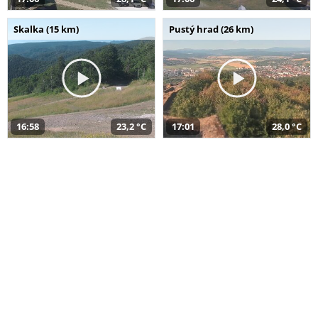
Skalka (15 km)
Pustý hrad (26 km)
16:58
23,2 °C
17:01
28,0 °C