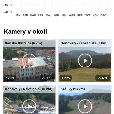
Kamery v okolí
Banská Bystrica (6 km)
Donovaly - Záhradište (9 km)
12:31
29,7 °C
12:25
25,6 °C
Donovaly - Nová hoľa (10 km)
Králiky (13 km)