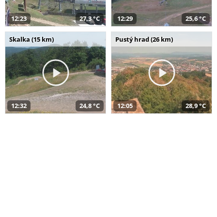
12:23
27,3 °C
12:29
25,6 °C
Skalka (15 km)
Pustý hrad (26 km)
12:32
24,8 °C
12:05
28,9 °C