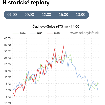
Historické teploty
06:00
09:00
12:00
15:00
18:00