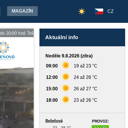
MAGAZÍN
CZ
0 hod. Tešíme sa na Vašu návštevu. Viac informácií: www.besenov
Aktuální info
Neděle 9.8.2026 (zítra)
09:00
19 až 23 °C
12:00
24 až 26 °C
15:00
26 až 27 °C
18:00
23 až 26 °C
Bešeňová
PROVOZ:
22 - 38 °C
22 / 22