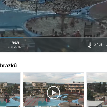
18:48
21.3 °
8. 8. 2026
obrazků