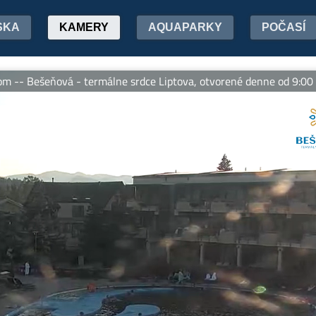
SKA
KAMERY
AQUAPARKY
POČASÍ
ešeňová - termálne srdce Liptova, otvorené denne od 9:00 do 20:0