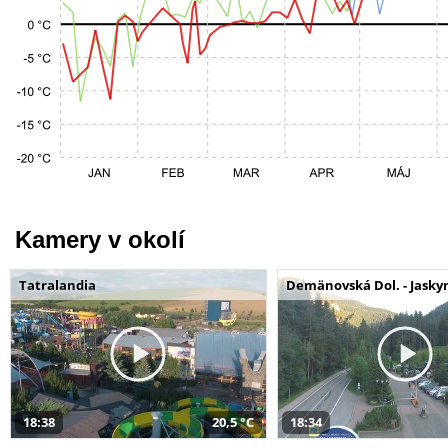
Kamery v okolí
Tatralandia
Demänovská Dol. - Jaskyn
18:38
20,5 °C
18:34