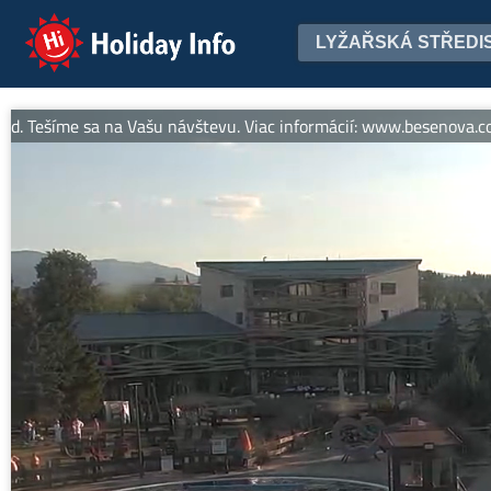
Holiday Info
LYŽAŘSKÁ STŘEDI
íme sa na Vašu návštevu. Viac informácií: www.besenova.com -- B