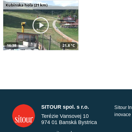
Kubínska hoľa (21 km)
16:38
21,8 °C
SITOUR spol. s r.o.
Sitour I
inovace 
Terézie Vansovej 10
974 01 Banská Bystrica