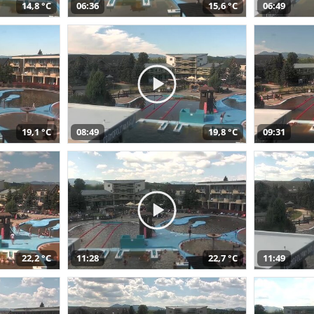
14,8 °C
06:36
15,6 °C
06:49
19,1 °C
08:49
19,8 °C
09:31
22,2 °C
11:28
22,7 °C
11:49