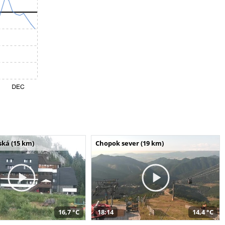
ská (15 km)
Chopok sever (19 km)
16,7 °C
18:14
14,4 °C