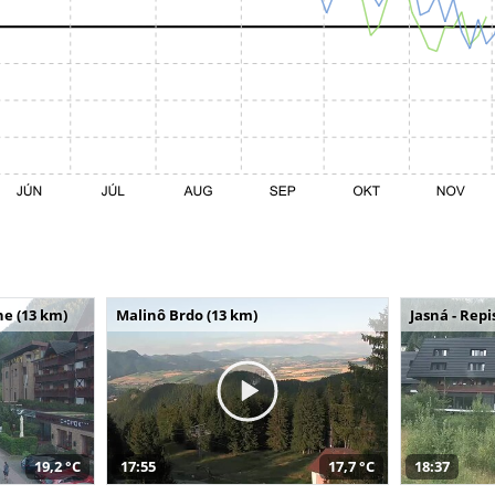
e (13 km)
Malinô Brdo (13 km)
Jasná - Repi
19,2 °C
17:55
17,7 °C
18:37