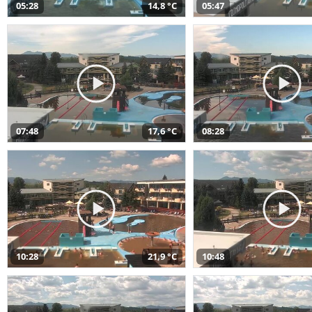
05:28
14,8 °C
05:47
07:48
17,6 °C
08:28
10:28
21,9 °C
10:48