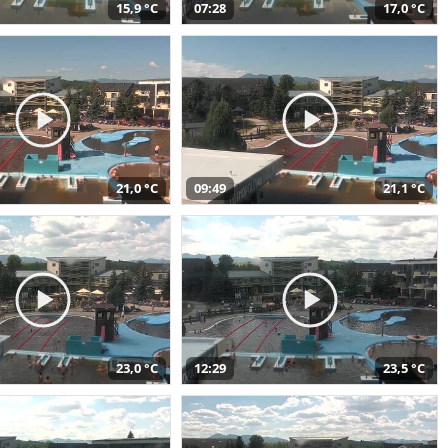
15,9 °C
07:28
17,0 °C
21,0 °C
09:49
21,1 °C
23,0 °C
12:29
23,5 °C