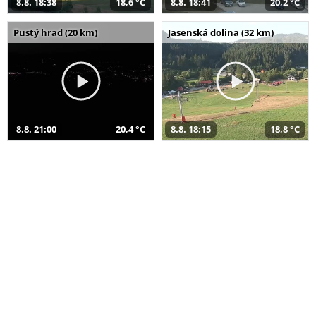
8.8. 18:38
18,6 °C
8.8. 18:41
20,2 °C
Pustý hrad (20 km)
Jasenská dolina (32 km)
8.8. 21:00
20,4 °C
8.8. 18:15
18,8 °C