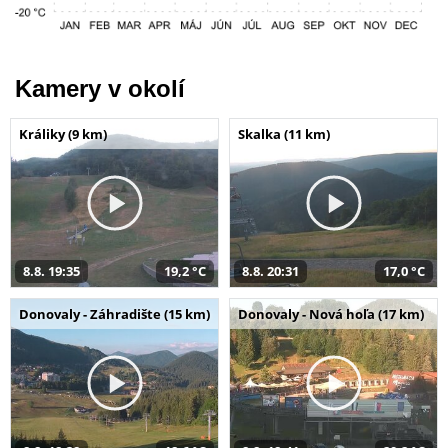
Kamery v okolí
Králiky (9 km)
Skalka (11 km)
8.8. 19:35
19,2 °C
8.8. 20:31
17,0 °C
Donovaly - Záhradište (15 km)
Donovaly - Nová hoľa (17 km)