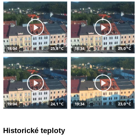
18:04
25,8 °C
18:34
25,0 °C
19:04
24,1 °C
19:34
23,0 °C
Historické teploty