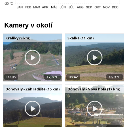
Kamery v okolí
Králiky (9 km)
Skalka (11 km)
09:05
17,8 °C
08:42
16,9 °C
Donovaly - Záhradište (15 km)
Donovaly - Nová hoľa (17 km)