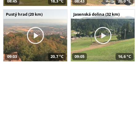
08:45
18,3 °C
08:43
20,0 °C
Pustý hrad (20 km)
Jasenská dolina (32 km)
09:03
20,7 °C
09:05
16,6 °C