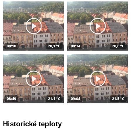
08:18
20,1 °C
08:34
20,6 °C
08:49
21,1 °C
09:04
21,5 °C
Historické teploty