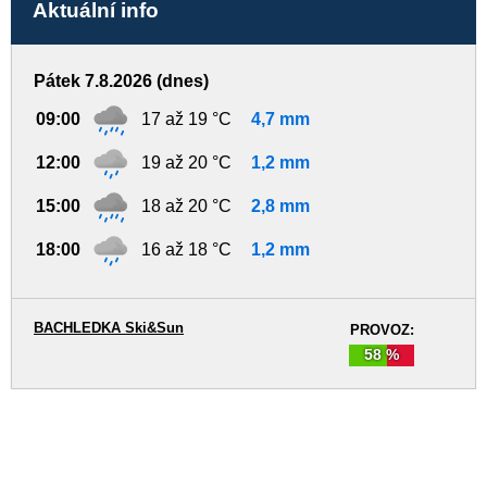
Aktuální info
Pátek 7.8.2026 (dnes)
09:00
17 až 19 °C
4,7 mm
12:00
19 až 20 °C
1,2 mm
15:00
18 až 20 °C
2,8 mm
18:00
16 až 18 °C
1,2 mm
BACHLEDKA Ski&Sun
PROVOZ:
58 %