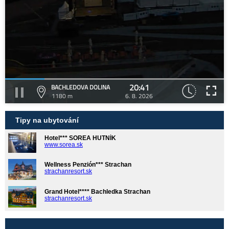
20:41
BACHLEDOVA DOLINA
1180 m
6. 8. 2026
Tipy na ubytování
Hotel*** SOREA HUTNÍK
www.sorea.sk
Wellness Penzión*** Strachan
strachanresort.sk
Grand Hotel**** Bachledka Strachan
strachanresort.sk