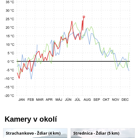
Kamery v okolí
Strachankovo - Ždiar (4 km)
Strednica - Ždiar (5 km)