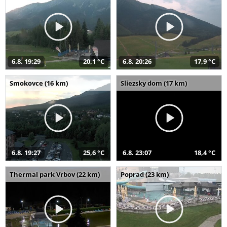
6.8. 19:29
20,1 °C
6.8. 20:26
17,9 °C
Smokovce (16 km)
Sliezsky dom (17 km)
6.8. 19:27
25,6 °C
6.8. 23:07
18,4 °C
Thermal park Vrbov (22 km)
Poprad (23 km)