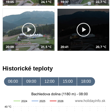
19:05
24,1 °C
19:37
22,7 °C
20:09
21,5 °C
20:41
20,7 °C
Historické teploty
06:00
09:00
12:00
15:00
18:00