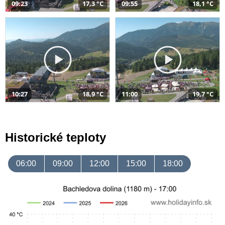
09:23
17,3 °C
09:55
18,1 °C
10:27
18,9 °C
11:00
19,7 °C
Historické teploty
06:00
09:00
12:00
15:00
18:00