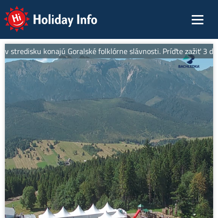
Holiday Info
 v stredisku konajú Goralské folklórne slávnosti. Príďte zažiť 3 dn