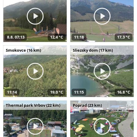
8.8. 07:13
12,4 °C
11:18
17,3 °C
Smokovce (16 km)
Sliezsky dom (17 km)
11:14
19,0 °C
11:15
16,8 °C
Thermal park Vrbov (22 km)
Poprad (23 km)