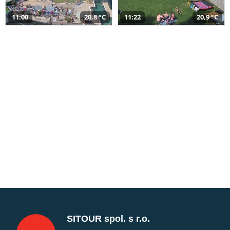
11:00
20,8 °C
11:22
20,9 °C
SITOUR spol. s r.o.