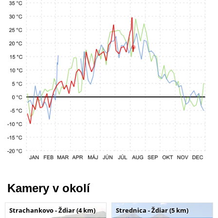
Kamery v okolí
Strachankovo - Ždiar (4 km)
Strednica - Ždiar (5 km)