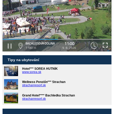
11:00
BACHLEDOVA DOLINA
1180 m
9. 8. 2026
Tipy na ubytování
Hotel*** SOREA HUTNÍK
www.sorea.sk
Wellness Penzión*** Strachan
strachanresort.sk
Grand Hotel**** Bachledka Strachan
strachanresort.sk