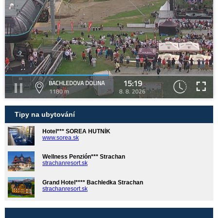
15:19
BACHLEDOVA DOLINA
1180 m
8. 8. 2026
Tipy na ubytování
Hotel*** SOREA HUTNÍK
www.sorea.sk
Wellness Penzión*** Strachan
strachanresort.sk
Grand Hotel**** Bachledka Strachan
strachanresort.sk