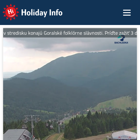
Holiday Info
 v stredisku konajú Goralské folklórne slávnosti. Príďte zažiť 3 dn