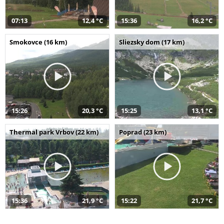
07:13
12,4 °C
15:36
16,2 °C
Smokovce (16 km)
Sliezsky dom (17 km)
15:26
20,3 °C
15:25
13,1 °C
Thermal park Vrbov (22 km)
Poprad (23 km)
15:36
21,9 °C
15:22
21,7 °C