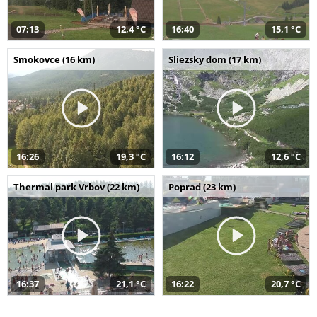
07:13
12,4 °C
16:40
15,1 °C
Smokovce (16 km)
Sliezsky dom (17 km)
16:26
19,3 °C
16:12
12,6 °C
Thermal park Vrbov (22 km)
Poprad (23 km)
16:37
21,1 °C
16:22
20,7 °C