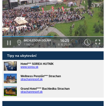
16:25
BACHLEDOVA DOLINA
1180 m
8. 8. 2026
Tipy na ubytování
Hotel*** SOREA HUTNÍK
www.sorea.sk
Wellness Penzión*** Strachan
strachanresort.sk
Grand Hotel**** Bachledka Strachan
strachanresort.sk