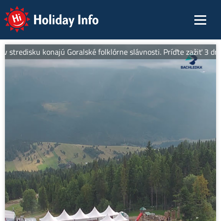
Holiday Info
 v stredisku konajú Goralské folklórne slávnosti. Príďte zažiť 3 dn