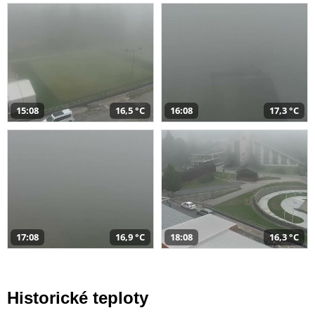
15:08
16,5 °C
16:08
17,3 °C
17:08
16,9 °C
18:08
16,3 °C
Historické teploty