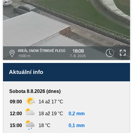
18:08
AREÁL SNOW ŠTRBSKÉ PLESO
1500 m
7. 8. 2026
Aktuální info
Sobota 8.8.2026 (dnes)
09:00
14 až 17 °C
12:00
18 až 19 °C
0,2 mm
15:00
18 °C
0,1 mm