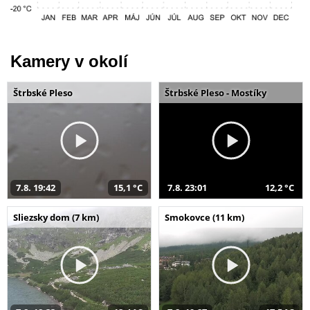
Kamery v okolí
Štrbské Pleso
Štrbské Pleso - Mostíky
7.8. 19:42
15,1 °C
7.8. 23:01
12,2 °C
Sliezsky dom (7 km)
Smokovce (11 km)