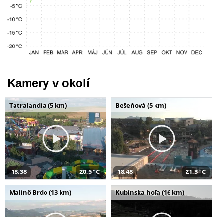
Kamery v okolí
Tatralandia (5 km)
Bešeňová (5 km)
18:38
20,5 °C
18:48
21,3 °C
Malinô Brdo (13 km)
Kubínska hoľa (16 km)