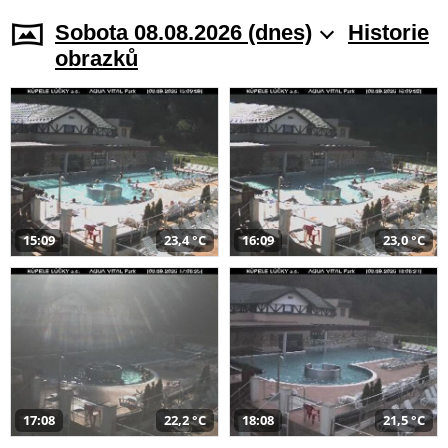
Sobota 08.08.2026 (dnes)
Historie
obrazků
15:09
23,4 °C
16:09
23,0 °C
17:08
22,2 °C
18:08
21,5 °C