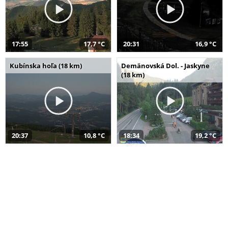
17:55
17,7 °C
20:31
16,9 °C
Kubínska hoľa (18 km)
Demänovská Dol. - Jaskyne
(18 km)
20:37
10,8 °C
18:34
19,2 °C