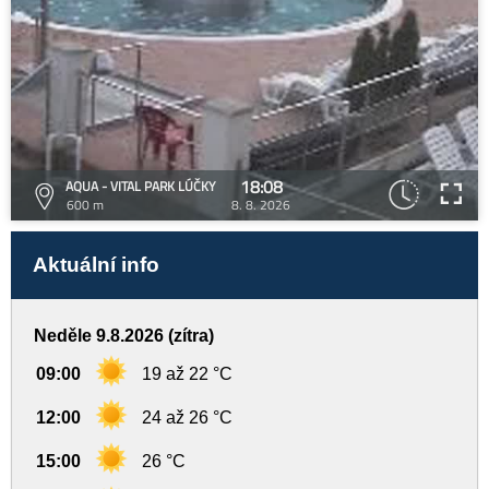
18:08
AQUA - VITAL PARK LÚČKY
600 m
8. 8. 2026
Aktuální info
Neděle 9.8.2026 (zítra)
09:00
19 až 22 °C
12:00
24 až 26 °C
15:00
26 °C