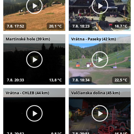
7.8. 17:52
20,1 °C
7.8. 18:23
18,7 °C
Martinské hole (39 km)
Vrátna - Paseky (42 km)
7.8. 20:33
13,8 °C
7.8. 18:34
22,5 °C
Vrátna - CHLEB (44 km)
Valčianska dolina (45 km)
7.8. 20:52
9,8 °C
7.8. 20:51
16,8 °C