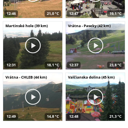
12:46
21,0 °C
12:47
19,1 °C
Martinské hole (39 km)
Vrátna - Paseky (42 km)
12:31
18,1 °C
12:37
23,8 °C
Vrátna - CHLEB (44 km)
Valčianska dolina (45 km)
12:49
14,8 °C
12:48
21,3 °C