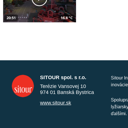
20:51
16,8 °C
SITOUR spol. s r.o.
Sitour I
inovácie
Terézie Vansovej 10
974 01 Banská Bystrica
Spolupra
www.sitour.sk
lyžiarsk
ďalšími.