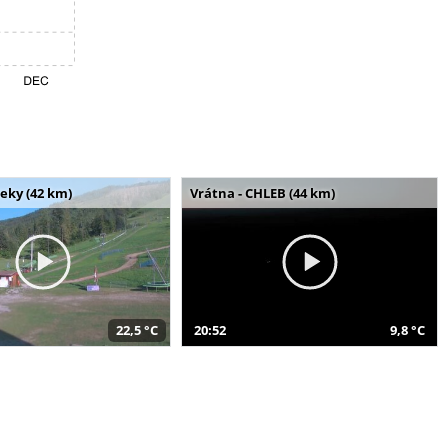
seky (42 km)
Vrátna - CHLEB (44 km)
22,5 °C
20:52
9,8 °C