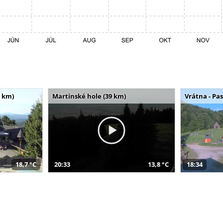
 km)
Martinské hole (39 km)
Vrátna - Pa
18,7 °C
20:33
13,8 °C
18:34